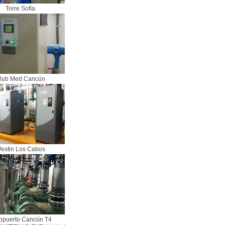
Torre Sofía
lub Med Cancún
estin Los Cabos
opuerto Cancún T4