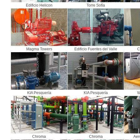
Edificio Helicon
Torre Sofía
Magma Towers
Edificio Fuentes del Valle
C
KIA Pesquería
KIA Pesquería
W
Chroma
Chroma
Aer